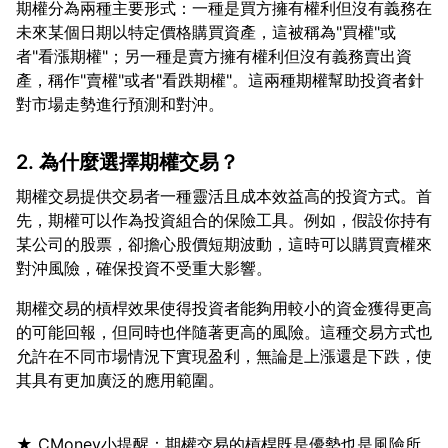
期權分為兩種主要形式：一種是買方擁有權利但沒有義務在
未來某個日期以特定價格購買資產，這被稱為"買權"或
者"看漲期權"；另一種是賣方擁有權利但沒有義務賣出資
產，稱作"賣權"或者"看跌期權"。這兩種期權幫助投資者針
2. 為什麼選擇期權交易？
期權交易提供交易者一種靈活且成本效益高的投資方式。首
先，期權可以作為投資組合的保險工具。例如，假設你持有
某公司的股票，卻擔心股價短期波動，這時可以購買賣權來
期權交易的槓桿效果使得投資者能夠用較小的資金獲得更高
的可能回報，但同時也伴隨著更高的風險。這種交易方式也
允許在不同市場情況下實現盈利，無論是上漲還是下跌，使
★ CMoney小提醒：期權交易的槓桿既是優勢也是風險所