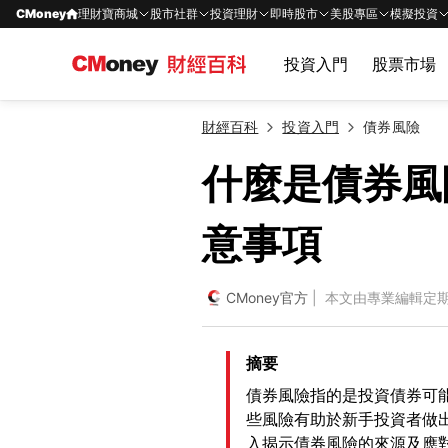
CMoney
理財寶商城
股市社群
投資理財
即時股市
美股專區
模擬投資
投資入門
股票市場
財經百科
投資入門
債券風險
什麼是債券風
意事項
CMoney官方
| 本文由專業編輯定
摘要
債券風險指的是投資債券可
些風險有助於新手投資者做
入揭示債券風險的來源及應