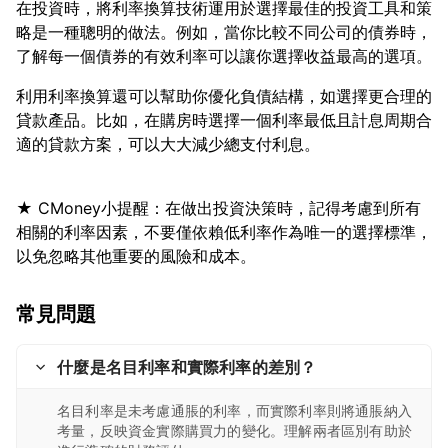
在投資時，將利率換算技術運用於選擇最佳的投資工具和策
略是一種聰明的做法。例如，當你比較不同公司的債券時，
利用利率換算還可以幫助你優化負債結構，如選擇更合理的
貸款產品。比如，在購房時選擇一個利率最低且計息周期合
★ CMoney小提醒：在做出投資決策時，記得考慮到所有
相關的利率因素，不要僅依賴低利率作為唯一的選擇標準，
常見問題
什麼是名目利率和實際利率的差別？
名目利率是未考慮通脹的利率，而實際利率則將通脹納入
考量，反映資金實際購買力的變化。理解兩者區別有助於