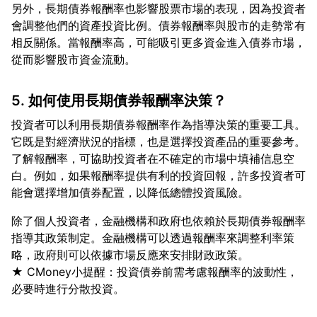
另外，長期債券報酬率也影響股票市場的表現，因為投資者
會調整他們的資產投資比例。債券報酬率與股市的走勢常有
相反關係。當報酬率高，可能吸引更多資金進入債券市場，
5. 如何使用長期債券報酬率決策？
投資者可以利用長期債券報酬率作為指導決策的重要工具。
它既是對經濟狀況的指標，也是選擇投資產品的重要參考。
了解報酬率，可協助投資者在不確定的市場中填補信息空
白。例如，如果報酬率提供有利的投資回報，許多投資者可
除了個人投資者，金融機構和政府也依賴於長期債券報酬率
指導其政策制定。金融機構可以透過報酬率來調整利率策
略，政府則可以依據市場反應來安排財政政策。
★ CMoney小提醒：投資債券前需考慮報酬率的波動性，