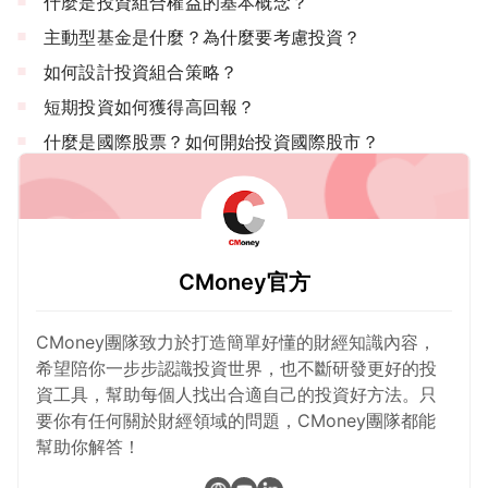
什麼是投資組合權益的基本概念？
主動型基金是什麼？為什麼要考慮投資？
如何設計投資組合策略？
短期投資如何獲得高回報？
什麼是國際股票？如何開始投資國際股市？
CMoney官方
CMoney團隊致力於打造簡單好懂的財經知識內容，
希望陪你一步步認識投資世界，也不斷研發更好的投
資工具，幫助每個人找出合適自己的投資好方法。只
要你有任何關於財經領域的問題，CMoney團隊都能
幫助你解答！