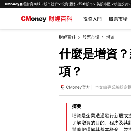
CMoney
理財寶商城
股市社群
投資理財
即時股市
美股專區
模擬投資
投資入門
股票市場
財經百科
股票市場
增資
什麼是增資？
項？
CMoney官方
| 本文由專業編輯定
摘要
增資是企業透過發行新股或
了解增資的目的、程序及其
幫助您理解其基本概念，並