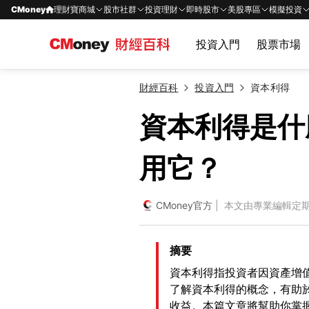
CMoney
理財寶商城
股市社群
投資理財
即時股市
美股專區
模擬投資
投資入門
股票市場
財經百科
投資入門
資本利得
資本利得是什
用它？
CMoney官方
| 本文由專業編輯定
摘要
資本利得指投資者因資產增
了解資本利得的概念，有助
收益。本篇文章將幫助你掌