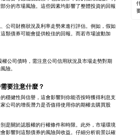
權部分的市場風險。這些因素均影響了整體投資的回報
現、公司財務狀況及利率走勢來進行評估。例如，假如
，這類債券可能會提供較佳的回報。而若市場波動加
附認股權公司債時，需注意公司信用狀況及市場走勢對期
時需要注意什麼？
務的穩健性與信譽，這會影響到你能否按時獲得利息支
這家公司的增長潛力是否值得使用你的期權去購買股
特別是關於認股權的行權條件和時限。此外，市場環境
能會影響到這類債券的風險與收益。仔細分析前景以確