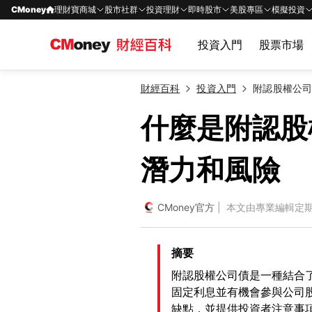
CMoney
理財寶商城
股市社群
投資理財
即時股市
美股專區
模擬投資
投資入門
股票市場
財經百科
投資入門
附認股權公
什麼是附認股
潛力和風險
CMoney官方
| 本文由專業編輯定
摘要
附認股權公司債是一種結合
固定利息並有機會參與公司
缺點，並提供投資者注意事