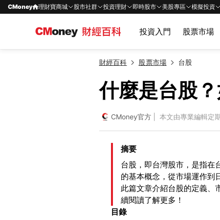
CMoney
理財寶商城
股市社群
投資理財
即時股市
美股專區
模擬投資
投資入門
股票市場
財經百科
股票市場
台股
什麼是台股？
CMoney官方
| 本文由專業編輯定
摘要
台股，即台灣股市，是指在
的基本概念，從市場運作到
此篇文章介紹台股的定義、
續閱讀了解更多！
目錄