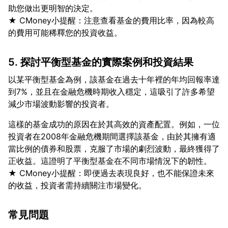
助您做出更明智的決定。
★ CMoney小提醒：注意查看基金的費用比率，因為較高
5. 探討平衡型基金的實際案例和投資結果
以某平衡型基金為例，該基金在過去十年裡的年均回報率達
到7%，並且在金融危機時期收入穩定，這吸引了許多希望
這樣的基金成功的原因在於其高效的資產配置。例如，一位
投資者在2008年金融危機期間選擇該基金，由於其擁有適
當比例的債券和股票，克服了市場的劇烈波動，最終獲得了
正收益。這證明了平衡型基金在不同市場情況下的韌性。
★ CMoney小提醒：即便過去表現良好，也不能保證未來
常見問題