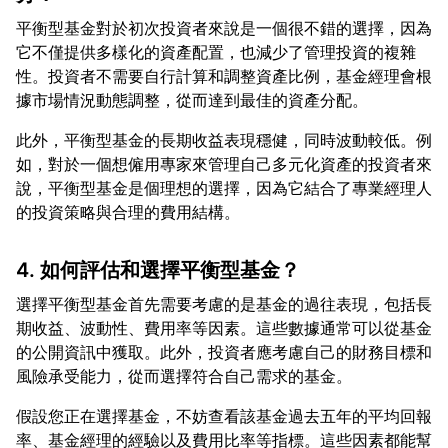
平衡型基金對於初次投資者來說是一個很不錯的選擇，因為
它不僅提供多樣化的資產配置，也減少了管理投資的複雜
性。投資者不需要自行計算和調整資產比例，基金經理會根
此外，平衡型基金的長期收益表現穩健，同時波動較低。例
如，對於一個想僱用專家來管理自己多元化資產的投資者來
說，平衡型基金是個理想的選擇，因為它結合了專業經理人
4. 如何評估和選擇平衡型基金？
選擇平衡型基金首先需要考慮的是基金的過往表現，包括長
期收益、波動性、費用率等因素。這些數據通常可以從基金
的公開資訊中獲取。此外，投資者應考慮自己的財務目標和
假設您正在選擇基金，不妨查看該基金過去五年的平均回報
率、基金經理的經驗以及費用比率等指標。這些因素都能幫