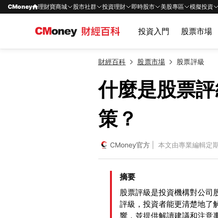
CMoney
理財寶商城
股市社群
投資理財
即時股市
美股專區
模擬投資
投資入門
股票市場
財經百科
股票市場
股票評級
什麼是股票評
策？
CMoney官方
| 本文由專業編輯定
摘要
股票評級是投資機構對公司
評級，投資者能更清楚地了
響，並提供解讀建議和注意