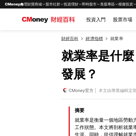
CMoney
理財寶商城
股市社群
投資理財
即時股市
美股專區
模擬投資
投資入門
股票市場
財經百科
經濟指標
就業率
就業率是什麼
發展？
CMoney官方
| 本文由專業編輯定
摘要
就業率是衡量一個地區勞動
工作狀態。本文將剖析就業
生涯。同時，提供理解就業