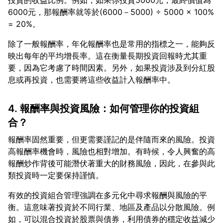
投資的收益比例。例如，如果你投資5000元，最終價值為
6000元，那報酬率就等於(6000－5000) ÷ 5000 × 100%
除了一般報酬率，年化報酬率也是常用的指標之一，能夠反
映出每年的平均增長率。這在衡量長期投資回報時尤其重
要，因為它考慮了時間因素。另外，如果投資涉及到分紅股
4. 報酬率與投資風險：如何管理你的投資組
合？
報酬率固然重要，但更需要謹記的是伴隨而來的風險。投資
高報酬率機會時，風險也相對增加。有時候，令人興奮的高
報酬炒作背後可能潛伏著重大的財務風險，因此，在參與此
有效的投資組合管理強調在多元化中尋求報酬與風險的平
衡。這意味著投資於不同行業、地區及產品以分散風險。例
如，可以混合投資於股票與債券，利用債券的穩定收益減少