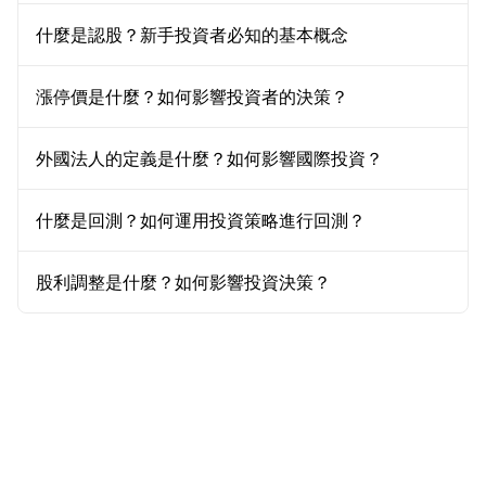
什麼是認股？新手投資者必知的基本概念
漲停價是什麼？如何影響投資者的決策？
外國法人的定義是什麼？如何影響國際投資？
什麼是回測？如何運用投資策略進行回測？
股利調整是什麼？如何影響投資決策？