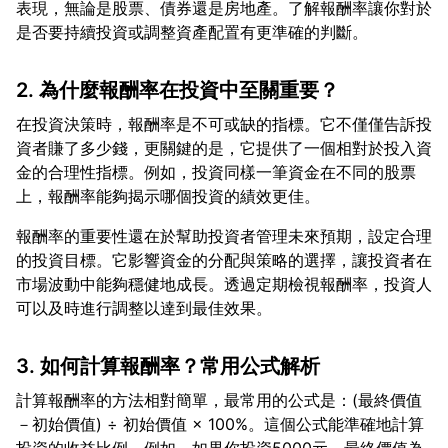
表現，無論是股票、債券還是房地產。了解報酬率讓你對於
2. 為什麼報酬率在投資中至關重要？
在投資決策時，報酬率是不可或缺的指標。它不僅僅告訴投
資者賺了多少錢，更關鍵的是，它提供了一個相對於投入資
金的合理性指標。例如，投資同樣一筆資金在不同的股票
報酬率的重要性還在於幫助投資者管理未來預期，設定合理
的投資目標。它影響資金的分配與策略的選擇，讓投資者在
市場波動中能夠穩健地成長。透過定期檢視報酬率，投資人
3. 如何計算報酬率？常用公式解析
計算報酬率的方法相對簡單，最常用的公式是：(最終價值
－初始價值) ÷ 初始價值 × 100%。這個公式能準確地計算