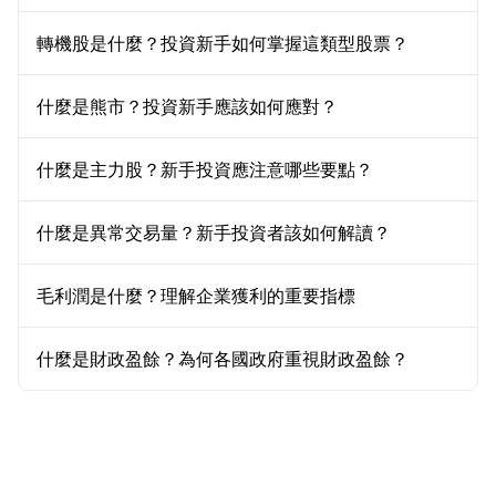
轉機股是什麼？投資新手如何掌握這類型股票？
什麼是熊市？投資新手應該如何應對？
什麼是主力股？新手投資應注意哪些要點？
什麼是異常交易量？新手投資者該如何解讀？
毛利潤是什麼？理解企業獲利的重要指標
什麼是財政盈餘？為何各國政府重視財政盈餘？