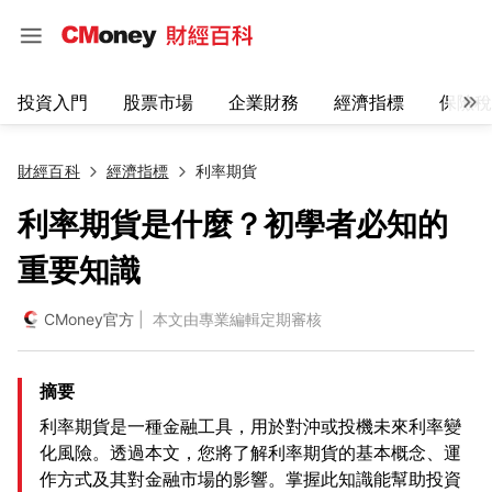
投資入門
股票市場
企業財務
經濟指標
保險稅
財經百科
經濟指標
利率期貨
利率期貨是什麼？初學者必知的
重要知識
CMoney官方
| 本文由專業編輯定期審核
摘要
利率期貨是一種金融工具，用於對沖或投機未來利率變
化風險。透過本文，您將了解利率期貨的基本概念、運
作方式及其對金融市場的影響。掌握此知識能幫助投資