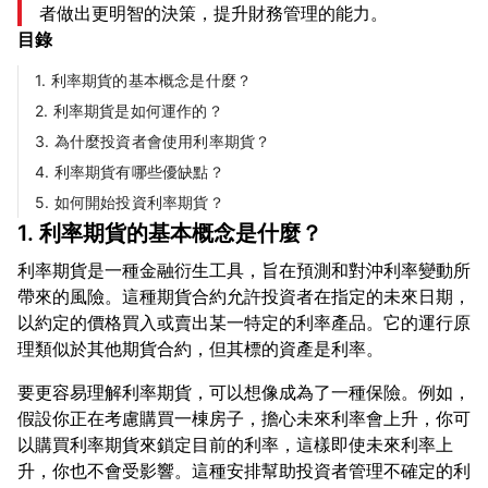
者做出更明智的決策，提升財務管理的能力。
目錄
1. 利率期貨的基本概念是什麼？
2. 利率期貨是如何運作的？
3. 為什麼投資者會使用利率期貨？
4. 利率期貨有哪些優缺點？
5. 如何開始投資利率期貨？
1. 利率期貨的基本概念是什麼？
利率期貨是一種金融衍生工具，旨在預測和對沖利率變動所
帶來的風險。這種期貨合約允許投資者在指定的未來日期，
以約定的價格買入或賣出某一特定的利率產品。它的運行原
要更容易理解利率期貨，可以想像成為了一種保險。例如，
假設你正在考慮購買一棟房子，擔心未來利率會上升，你可
以購買利率期貨來鎖定目前的利率，這樣即使未來利率上
升，你也不會受影響。這種安排幫助投資者管理不確定的利