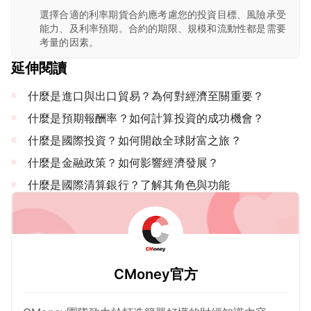
選擇合適的利率期貨合約應考慮您的投資目標、風險承受
能力、及利率預期。合約的期限、規模和流動性都是需要
考量的因素。
延伸閱讀
什麼是進口與出口貿易？為何對經濟至關重要？
什麼是預期報酬率？如何計算投資的成功機會？
什麼是國際投資？如何開啟全球財富之旅？
什麼是金融政策？如何影響經濟發展？
什麼是國際清算銀行？了解其角色與功能
CMoney官方