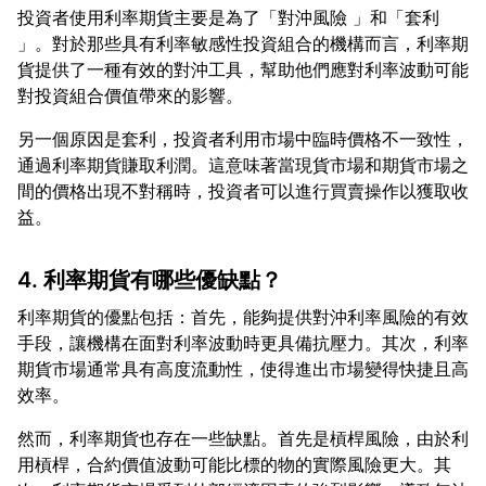
投資者使用利率期貨主要是為了「對沖風險 」和「套利
」。對於那些具有利率敏感性投資組合的機構而言，利率期
貨提供了一種有效的對沖工具，幫助他們應對利率波動可能
另一個原因是套利，投資者利用市場中臨時價格不一致性，
通過利率期貨賺取利潤。這意味著當現貨市場和期貨市場之
間的價格出現不對稱時，投資者可以進行買賣操作以獲取收
4. 利率期貨有哪些優缺點？
利率期貨的優點包括：首先，能夠提供對沖利率風險的有效
手段，讓機構在面對利率波動時更具備抗壓力。其次，利率
期貨市場通常具有高度流動性，使得進出市場變得快捷且高
然而，利率期貨也存在一些缺點。首先是槓桿風險，由於利
用槓桿，合約價值波動可能比標的物的實際風險更大。其