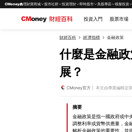
CMoney
理財寶商城
股市社群
投資理財
即時股市
美股專區
模擬投資
投資入門
股票市場
財經百科
經濟指標
金融政策
什麼是金融政
展？
CMoney官方
| 本文由專業編輯定
摘要
金融政策是指一國政府或中
調整利率或貨幣供應量，金
解析金融政策的重要性，並