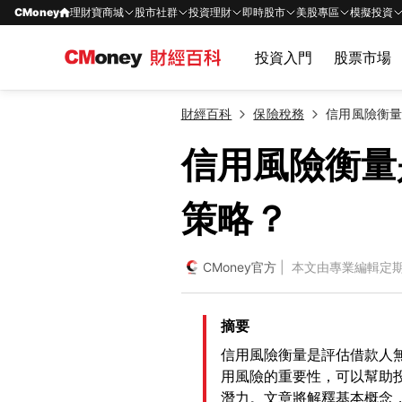
CMoney
理財寶商城
股市社群
投資理財
即時股市
美股專區
模擬投資
投資入門
股票市場
財經百科
保險稅務
信用風險衡
信用風險衡量
策略？
CMoney官方
| 本文由專業編輯定
摘要
信用風險衡量是評估借款人
用風險的重要性，可以幫助
潛力。文章將解釋基本概念