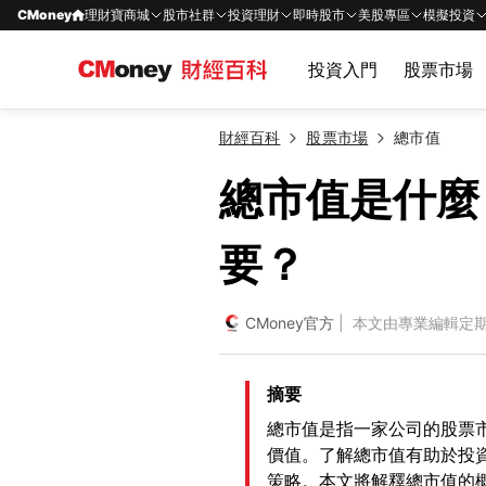
CMoney
理財寶商城
股市社群
投資理財
即時股市
美股專區
模擬投資
投資入門
股票市場
財經百科
股票市場
總市值
總市值是什麼
要？
CMoney官方
| 本文由專業編輯定
摘要
總市值是指一家公司的股票
價值。了解總市值有助於投
策略。本文將解釋總市值的