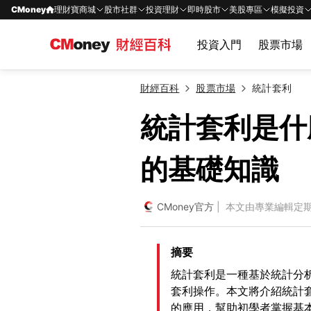
CMoney
理財寶商城
股市社群
投資理財
即時股市
美股專區
模擬投資
投資入門
股票市場
財經百科
股票市場
統計套利
統計套利是什
的基礎知識
CMoney官方
| 本文由專業編輯定
摘要
統計套利是一種基於統計分
套利操作。本文將介紹統計
的應用，幫助初學者掌握基