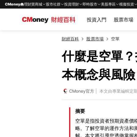
CMoney
理財寶商城
股市社群
投資理財
即時股市
美股專區
模擬投資
投資入門
股票市場
財經百科
股票市場
空單
什麼是空單？
本概念與風險
CMoney官方
| 本文由專業編輯定
摘要
空單是指投資者預期資產價
略。了解空單的運作方法和
解。本文將引導您透徹掌握