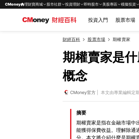
CMoney
理財寶商城
股市社群
投資理財
即時股市
美股專區
模擬投資
投資入門
股票市場
財經百科
股票市場
期權賣家
期權賣家是什
概念
CMoney官方
| 本文由專業編輯定
摘要
期權賣家是指在金融市場中
能獲得保費收益。理解除通
分。本文將介紹什麼是期權