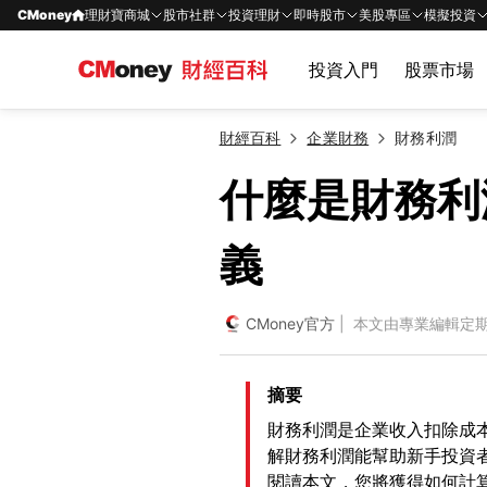
CMoney
理財寶商城
股市社群
投資理財
即時股市
美股專區
模擬投資
投資入門
股票市場
財經百科
企業財務
財務利潤
什麼是財務利
義
CMoney官方
| 本文由專業編輯定
摘要
財務利潤是企業收入扣除成
解財務利潤能幫助新手投資
閱讀本文，您將獲得如何計