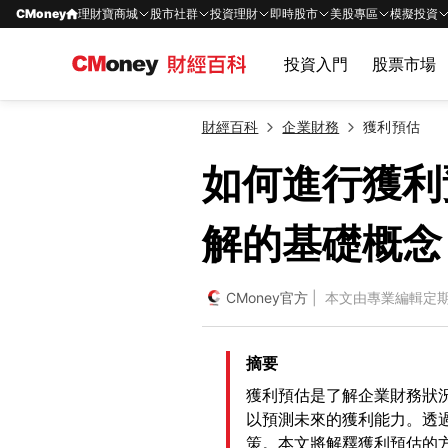
CMoney
理財寶商城
股市社群
投資理財
即時股市
美股專區
模擬投資
投資入門
股票市場
財經百科
企業財務
獲利預估
如何進行獲利
解的基礎概念
CMoney官方
| 本文由專業編輯定
摘要
獲利預估是了解企業財務狀
以預測未來的獲利能力。透
策。本文將解釋獲利預估的