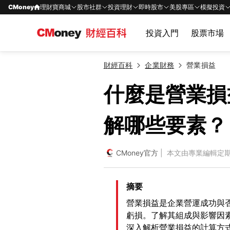
CMoney
理財寶商城
股市社群
投資理財
即時股市
美股專區
模擬投資
投資入門
股票市場
財經百科
企業財務
營業損益
什麼是營業損
解哪些要素？
CMoney官方
| 本文由專業編輯定
摘要
營業損益是企業營運成功與
虧損。了解其組成與影響因
深入解析營業損益的計算方