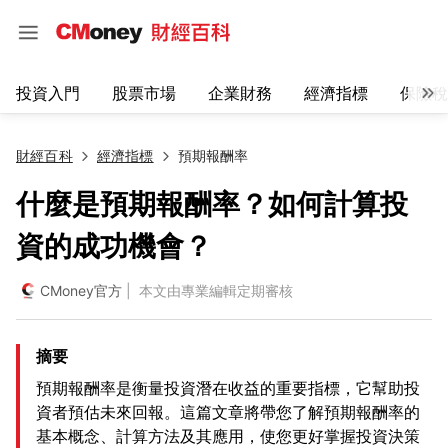
投資入門
股票市場
企業財務
經濟指標
保險稅
財經百科
經濟指標
預期報酬率
什麼是預期報酬率？如何計算投
資的成功機會？
CMoney官方
| 本文由專業編輯定期審核
摘要
預期報酬率是衡量投資潛在收益的重要指標，它幫助投
資者預估未來回報。這篇文章將帶您了解預期報酬率的
基本概念、計算方法及其應用，使您更好掌握投資決策