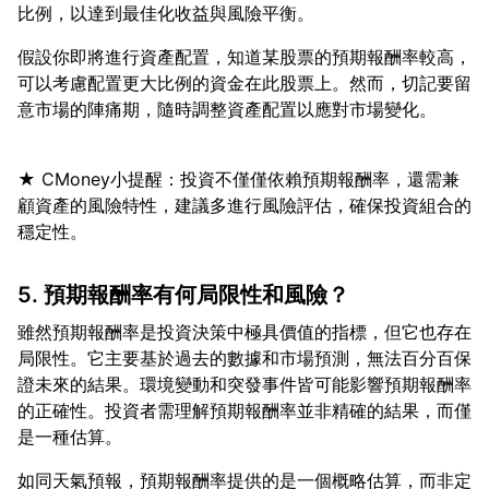
假設你即將進行資產配置，知道某股票的預期報酬率較高，
可以考慮配置更大比例的資金在此股票上。然而，切記要留
★ CMoney小提醒：投資不僅僅依賴預期報酬率，還需兼
顧資產的風險特性，建議多進行風險評估，確保投資組合的
5. 預期報酬率有何局限性和風險？
雖然預期報酬率是投資決策中極具價值的指標，但它也存在
局限性。它主要基於過去的數據和市場預測，無法百分百保
證未來的結果。環境變動和突發事件皆可能影響預期報酬率
的正確性。投資者需理解預期報酬率並非精確的結果，而僅
如同天氣預報，預期報酬率提供的是一個概略估算，而非定